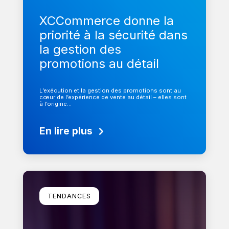
XCCommerce donne la
priorité à la sécurité dans
la gestion des
promotions au détail
L’exécution et la gestion des promotions sont au
cœur de l’expérience de vente au détail – elles sont
à l’origine…
En lire plus
En savoir plus
TENDANCES